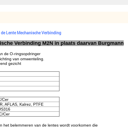
l de Lente Mechanische Verbinding
ische Verbinding M2N in plaats daarvan Burgmann
an de O-ringsopdringer
richting van omwenteling.
erend gezicht
C/Cer
R, AFLAS, Kalrez, PTFE
US316
C/Cer
 en het belemmeren van de lentes wordt voorkomen die