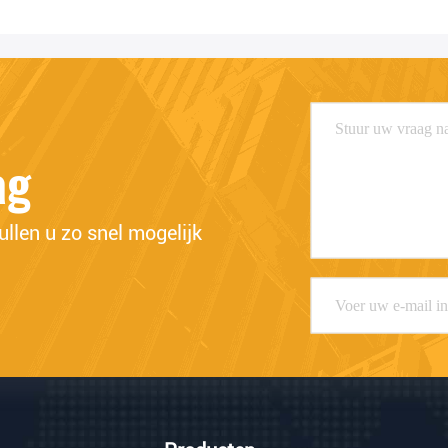
ag
llen u zo snel mogelijk 