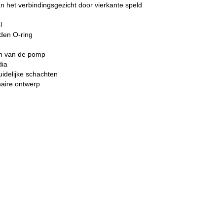
an het verbindingsgezicht door vierkante speld
l
den O-ring
en van de pomp
dia
uidelijke schachten
aire ontwerp