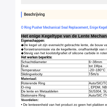
Beschrijving
O Ring Pusher Mechanical Seal Replacement, Enige Kege
Het enige Kegeltype van de Lente Mechan
Eigenschappen:
◆
De kegel uit zijn evenwicht gebrachte lente, de bouw v
◆Torsietransmissie via de kegellente, onafhankelijk van 
◆Stevig van het koolstofgrafiet of silicone carbide in rot
Het werken beperkte:
Schachtdiameter
6~38mm
Druk
tot 1Mpa
Temperatuur
-20~180°C
Slidingvelocity
15m/s
Materiaal:
Roterende Ring
Auto/SIC/T
O-ring
, EPDM, NB
De lente en Metaaldelen
SUS304, S
Stationaire Ring
Auto/SIC /T
Voordelen:
• De lenteeenheid van het product zo geen het plakken