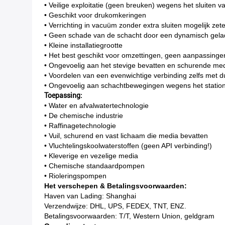
• Veilige exploitatie (geen breuken) wegens het sluiten v
• Geschikt voor drukomkeringen
• Verrichting in vacuüm zonder extra sluiten mogelijk zete
• Geen schade van de schacht door een dynamisch gela
• Kleine installatiegrootte
• Het best geschikt voor omzettingen, geen aanpassing
• Ongevoelig aan het stevige bevatten en schurende me
• Voordelen van een evenwichtige verbinding zelfs met d
• Ongevoelig aan schachtbewegingen wegens het station
Toepassing:
• Water en afvalwatertechnologie
• De chemische industrie
• Raffinagetechnologie
• Vuil, schurend en vast lichaam die media bevatten
• Vluchtelingskoolwaterstoffen (geen API verbinding!)
• Kleverige en vezelige media
• Chemische standaardpompen
• Rioleringspompen
Het verschepen & Betalingsvoorwaarden:
Haven van Lading: Shanghai
Verzendwijze: DHL, UPS, FEDEX, TNT, ENZ.
Betalingsvoorwaarden: T/T, Western Union, geldgram