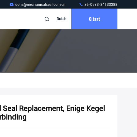
doris@mechanicalseal.com.cn
86-0573-84133388
Citaat
Dutch
 Seal Replacement, Enige Kegel
rbinding