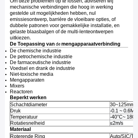
Om deze problemen op te lossen, adviseren wij
mechanische verbindingen die hoog in werking
gestelde uit mogelijkheden hebben, nul
emissiesontwerp, barrière de vloeibare opties, of
dubbele patronen voor gemakkelijke installatie, en
gelaste blaasbalgen of de multi-lenteontwerpen
uitkiezen.
De Toepassing van
mengapparaatverbinding
de
De chemische industrie
De petrochemische industrie
De farmaceutische industrie
Voedsel en drank de industrie
Niet-toxische media
Mengapparaten
Mixers
Reactoren
Beperkt werken
Schachtdiameter
30~125mm
Druk
-0.1 ~ 0.6M
Temperatuur
-40°C~ 180 "
Rotatiesnelheid
≤2m/s
Materiaal
Roterende Ring
Auto/SIC/TC