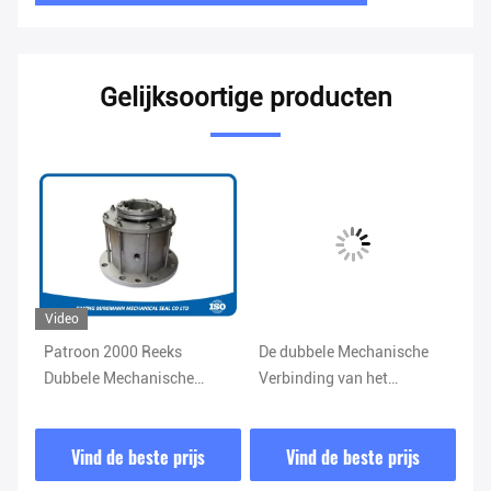
Gelijksoortige producten
Video
Patroon 2000 Reeks
De dubbele Mechanische
De
Dubbele Mechanische
Verbinding van het
Ve
Verbinding voor
Gezichtsmengapparaat
Me
Mengapparaat ISO9001:
Slijtvast voor
Du
Vind de beste prijs
Vind de beste prijs
ge
2008 Goedkeuring
Afvalwaterzuiveringsinstallatie
Me
va