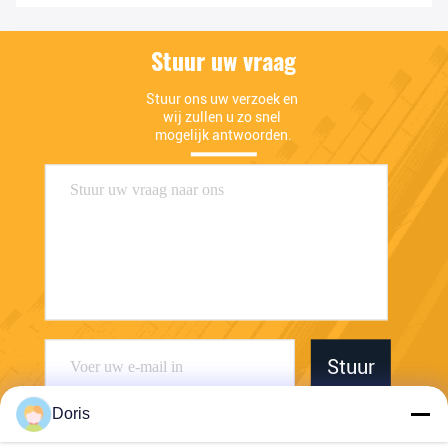
Stuur uw vraag
Stuur ons uw verzoek en 
wij zullen u zo snel 
mogelijk antwoorden.
Stuur
Doris