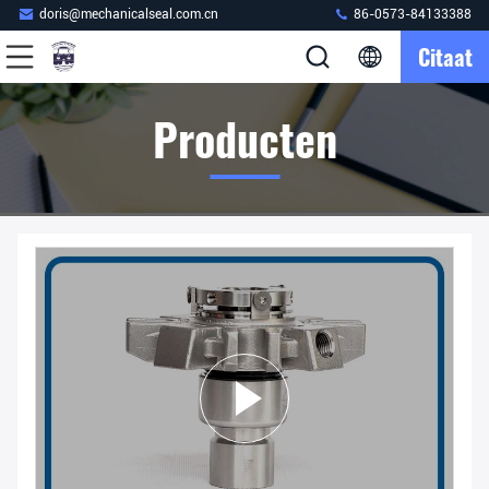
doris@mechanicalseal.com.cn
86-0573-84133388
Citaat
Producten