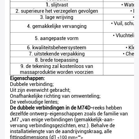
1.
slijtvast
• Water
2. superieure het verzegelen gevolgen
• D
3. lage wrijving
• 
• Vuil, schu
4. gemakkelijke vervanging
• Vluchteli
5. aangepaste vorm
6. kwaliteitsbeheersysteem
• Klev
7. uitstekende verpakking
• Chem
8. brede toepassing
•
9. de tekening zal kostenloos van
massaproduktie worden voorzien
Eigenschappen:
Dubbele verbinding;
Uit zijn evenwicht gebracht;
Onafhankelijke richting van omwenteling;
De veelvoudige lentes;
De dubbele verbindingen in de M74D-
reeks hebben
dezelfde ontwerp-eigenschappen zoals de familie van
„M7 „van enige verbindingen (gemakkelijk-aan-
vervang verbindingsgezichten, enz.). Behalve de
installatielengte van de aandrijvingskraag, alle
fittingdimensions (d1
<100 mm="">