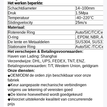
Het werken beperkte:
Schachtdiameter
14~100mm
Druk
1.5Mpa
Temperatuur
-40~220°C
25m/s
Slidingvelocity
Materiaal:
Roterende Ring
Auto/SIC/TC/Cer
O-ring
, EPDM, NBR, AFL
De lente en Metaaldelen
SUS304, SUS316, 
Stationaire Ring
Auto/SIC /TC/Cer
Het verschepen & Betalingsvoorwaarden:
Haven van Lading: Shanghai
Verzendwijze: DHL, UPS, FEDEX, TNT, ENZ.
Betalingsvoorwaarden: T/T, Western Union, geldgram
Onze diensten:
OEM/ODM de orden zijn beschikbaar voor onze
◆
fabriek
◆Keur aangepaste mechanische verbindingen
volgens uw tekening of vereisten goed
◆De kleine hoeveelheid wordt goedgekeurd
◆Voorziet uitstekende kwaliteit van concurrerende
prijs