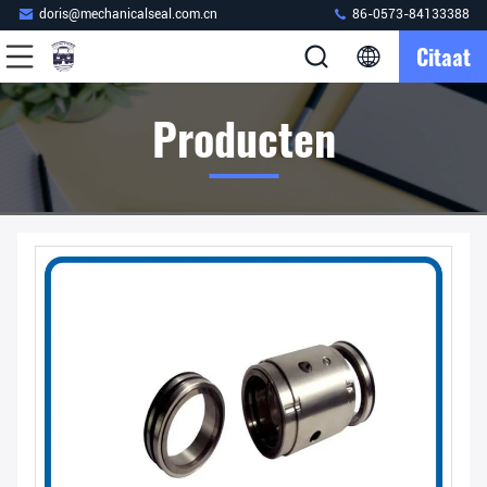
doris@mechanicalseal.com.cn
86-0573-84133388
Citaat
Producten