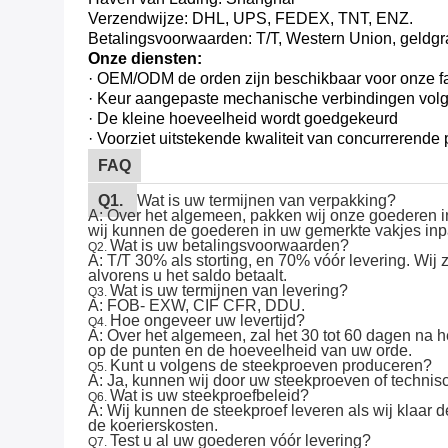
Verzendwijze: DHL, UPS, FEDEX, TNT, ENZ.
Betalingsvoorwaarden: T/T, Western Union, geldg
Onze diensten:
· OEM/ODM de orden zijn beschikbaar voor onze f
· Keur aangepaste mechanische verbindingen volg
· De kleine hoeveelheid wordt goedgekeurd
· Voorziet uitstekende kwaliteit van concurrerende p
FAQ
Q1.
Wat is uw termijnen van verpakking?
A: Over het algemeen, pakken wij onze goederen in n
wij kunnen de goederen in uw gemerkte vakjes inpa
Wat is uw betalingsvoorwaarden?
Q2.
A: T/T 30% als storting, en 70% vóór levering. Wij 
alvorens u het saldo betaalt.
Wat is uw termijnen van levering?
Q3.
A: FOB- EXW, CIF CFR, DDU.
Hoe ongeveer uw levertijd?
Q4.
A: Over het algemeen, zal het 30 tot 60 dagen na h
op de punten en de hoeveelheid van uw orde.
Kunt u volgens de steekproeven produceren?
Q5.
A: Ja, kunnen wij door uw steekproeven of techni
Wat is uw steekproefbeleid?
Q6.
A: Wij kunnen de steekproef leveren als wij klaar
de koerierskosten.
Test u al uw goederen vóór levering?
Q7.