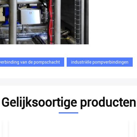
verbinding van de pompschacht
industriële pompverbindingen
Gelijksoortige producten