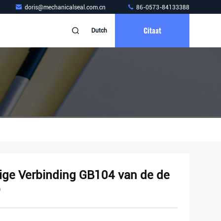
doris@mechanicalseal.com.cn
86-0573-84133388
Citaat
Dutch
ige Verbinding GB104 van de de
p