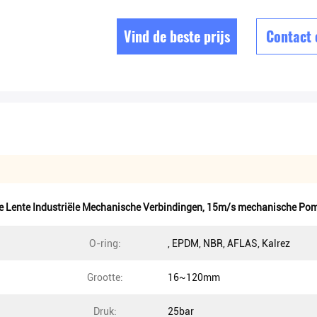
Vind de beste prijs
Contact
e Lente Industriële Mechanische Verbindingen
,
15m/s mechanische Pom
O-ring:
, EPDM, NBR, AFLAS, Kalrez
Grootte:
16~120mm
Druk:
25bar