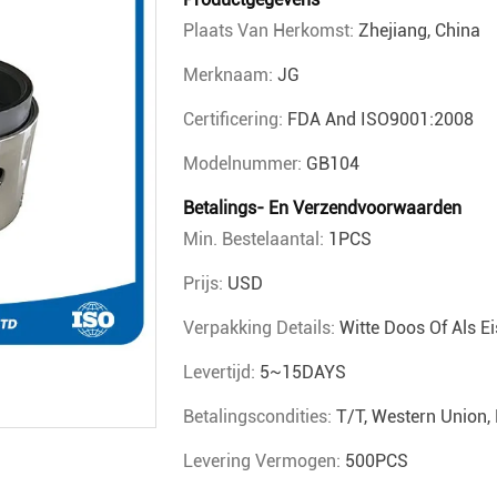
Plaats Van Herkomst:
Zhejiang, China
Merknaam:
JG
Certificering:
FDA And ISO9001:2008
Modelnummer:
GB104
Betalings- En Verzendvoorwaarden
Min. Bestelaantal:
1PCS
Prijs:
USD
Verpakking Details:
Witte Doos Of Als E
Levertijd:
5~15DAYS
Betalingscondities:
T/T, Western Union
Levering Vermogen:
500PCS