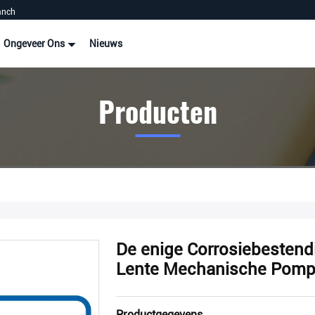
anch
Ongeveer Ons
Nieuws
Producten
De enige Corrosiebestend
Lente Mechanische Pom
Productgegevens