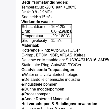
Bedrijfsomstandigheden:
Temperatuur: -20ºC aan +180ºC
Druk: 0.8~2.9MPa
Snelheid: ≤15m/s
Werkende waaier:
Schachtdiameter
16~120mm
Druk
0.8~2.9Mpa
Temperatuur
-20~180°C
Slidingvelocity
15m/s
Materiaal:
Roterende Ring: Auto/SIC/TC/Cer
O-ring: , EPDM, NBR, AFLAS, Kalrez
De lente en Metaaldelen: SUS304/SUS316, AM3
Stationaire Ring: Auto/SIC /TC/Cer
Geadviseerde Toepassingen:
Water en afvalwatertechnologie
◆
◆De aardolie chemische industrie
◆Industriële pompen
◆Dunne modderpompen
◆Procespompen
◆Ander Roterend Materiaal
Het verschepen & Betalingsvoorwaarden:
Haven van Lading: Shanghai