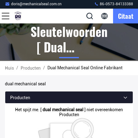
doris@mechanicalseal.com.cn
86-0573-84133388
Citaat
Sleutelwoorden
[ Dual
Mechanical
/
/
Dual Mechanical Seal Online Fabrikant
Huis
Producten
Seal ]
dual mechanical seal
Overeenkomst
Producten
0 Producten
Het spijt me. [
dual mechanical seal
] niet overeenkomen
Producten