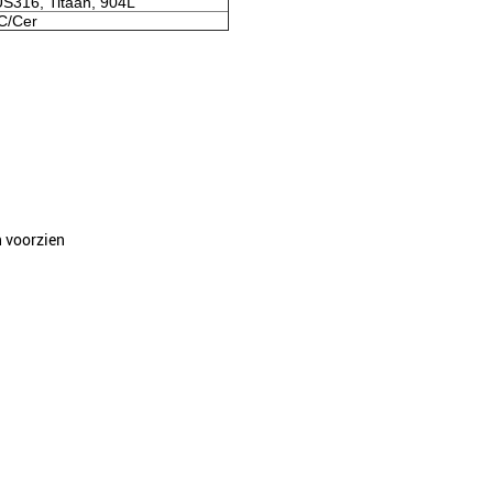
S316, Titaan, 904L
C/Cer
n voorzien