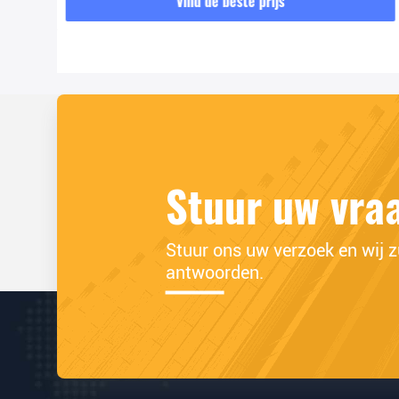
Vind de beste prijs
Stuur uw vra
Stuur ons uw verzoek en wij zu
antwoorden.