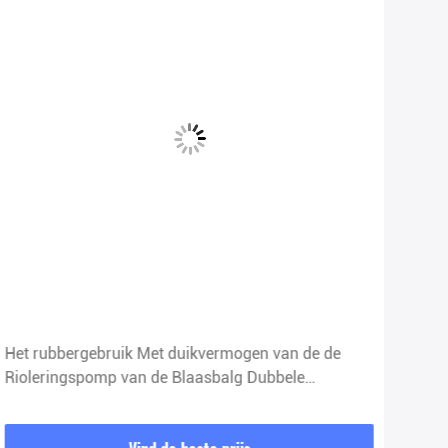
Het rubbergebruik Met duikvermogen van de de
De e
Rioleringspomp van de Blaasbalg Dubbele
Sch
Mechanische Verbinding
Ver