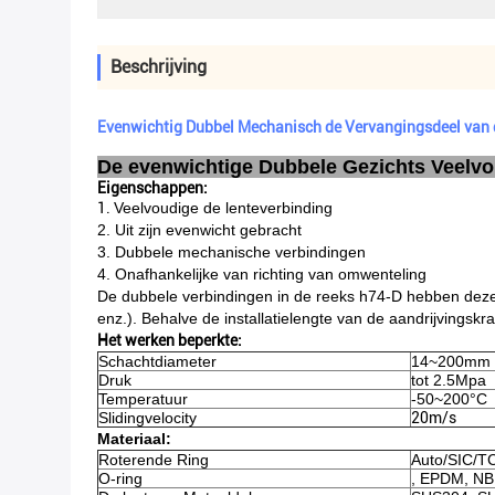
Beschrijving
Evenwichtig Dubbel Mechanisch de Vervangingsdeel van
De evenwichtige Dubbele Gezichts Veel
Eigenschappen:
1.
Veelvoudige de lenteverbinding
2. Uit zijn evenwicht gebracht
3. Dubbele mechanische verbindingen
4. Onafhankelijke van richting van omwenteling
De dubbele verbindingen in de reeks h74-D hebben dezel
enz.). Behalve de installatielengte van de aandrijvingsk
Het werken beperkte:
Schachtdiameter
14~200mm
Druk
tot 2.5Mpa
Temperatuur
-50~200°C
Slidingvelocity
20m/s
Materiaal:
Roterende Ring
Auto/SIC/T
O-ring
, EPDM, NB