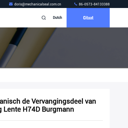
doris@mechanicalseal.com.cn
86-0573-84133388
Citaat
Dutch
anisch de Vervangingsdeel van
ig Lente H74D Burgmann