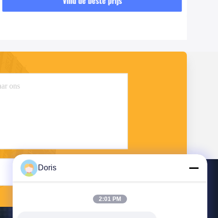
Vind de beste prijs
Doris
Stuur
2:01 PM