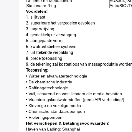
De lente en Metaaldelen
SUS304, SU
Stationaire Ring
Auto/SIC /T
Voordelen:
1. slijtvast
2. superieure het verzegelen gevolgen
3. lage wrijving
4. gemakkelijke vervanging
5. aangepaste vorm
6. kwaliteitsbeheersysteem
7. uitstekende verpakking
8. brede toepassing
9. de tekening zal kostenloos van massaproduktie worde
Toepassing:
• Water en afvalwatertechnologie
• De chemische industrie
• Raffinagetechnologie
• Vuil, schurend en vast lichaam die media bevatten
• Vluchtelingskoolwaterstoffen (geen API verbinding!)
• Kleverige en vezelige media
• Chemische standaardpompen
• Rioleringspompen
Het verschepen & Betalingsvoorwaarden:
Haven van Lading: Shanghai