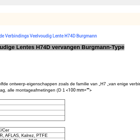
 de Verbindings Veelvoudig Lente H74D Burgmann
voudige Lentes H74D vervangen Burgmann-Type
fde ontwerp-eigenschappen zoals de familie van „H7 „van enige verbi
raag, alle montageafmetingen (D 1
<100 mm="">
C/Cer
R, AFLAS, Kalrez, PTFE