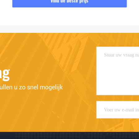
Vind de beste prijs
ag
llen u zo snel mogelijk 