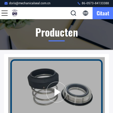
doris@mechanicalseal.com.cn
86-0573-84133388
Citaat
Producten