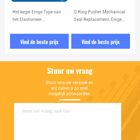
Het kegel Enige Type van
O Ring Pusher Mechanical
Me
het Elastomeer
Seal Replacement, Enige
Ve
Rubberblaasbalgen van de
Kegel de Lente
sn
de Lente Mechanische
Mechanische Verbinding
vo
Vind de beste prijs
Vind de beste prijs
Verbinding voor
zi
Waterpomp
ge
Stuur uw vraag
Stuur ons uw verzoek en 
wij zullen u zo snel 
mogelijk antwoorden.